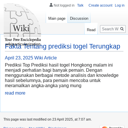
Not logged in
Talk
Create account
Log in
Main page
Discussion
Search
Read
wikiparticularization
Fakta Tentang prediksi togel Terungkap
April 23, 2025
Wiki Article
Prediksi Top Prediksi hasil togel Hongkong malam ini
menjadi perhatian bagi banyak pemain. Dengan
menggunakan berbagai metode analisis dan knowledge
hasil sebelumnya, para pemain mencoba untuk
meramalkan angka-angka yang mung
read more
This page was last modified on 23 April 2025, at 7:07 am.